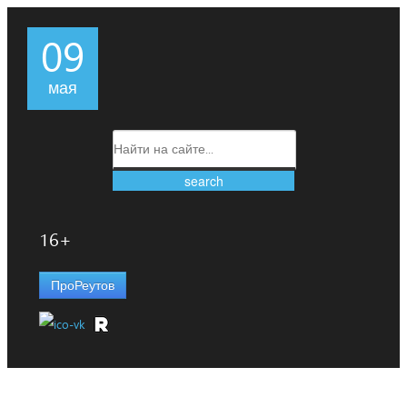
09
мая
16+
ПроРеутов