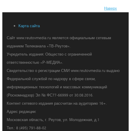
Наверх
Карта сайта
Сайт www.reutovmedia.ru является официальным сетевым
изданием Телеканала «ТВ-Реутов».
Учредитель издания: Общество с ограниченной
ответственностью «Р-МЕДИА».
Свидетельство о регистрации СМИ www.reutovmedia.ru выдано
Федеральной службой по надзору в сфере связи,
информационных технологий и массовых коммуникаций
(Роскомнадзор) Эл № ФС77-66999 от 30.08.2016.
Контент сетевого издания рассчитан на аудиторию 16+.
Адрес редакции:
Московская область, г. Реутов, ул. Молодежная, д.1
Тел.: 8 (495) 791-88-02