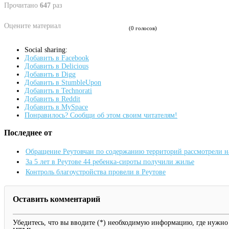
Прочитано
647
раз
Оцените материал
(0 голосов)
Social sharing:
Добавить в Facebook
Добавить в Delicious
Добавить в Digg
Добавить в StumbleUpon
Добавить в Technorati
Добавить в Reddit
Добавить в MySpace
Понравилось? Сообщи об этом своим читателям!
Последнее от
Обращение Реутовчан по содержанию территорий рассмотрели 
За 5 лет в Реутове 44 ребенка-сироты получили жилье
Контроль благоустройства провели в Реутове
Оставить комментарий
Убедитесь, что вы вводите (*) необходимую информацию, где нужно