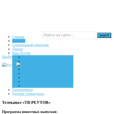
Главная
Новости
Специальный репортаж
16+
Диалог
Наш Реутов
ПроРеутов
Создаем
Вдохновляем
Живем
Спецпроекты
Детское телевидение
Телеканал «ТВ-РЕУТОВ»
Программа новостных выпусков: