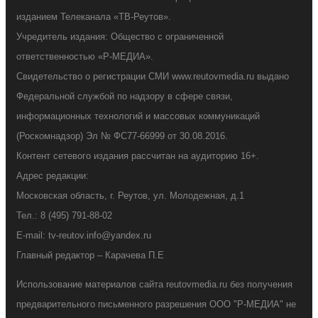
изданием Телеканала «ТВ-Реутов».
Учредитель издания: Общество с ограниченной
ответственностью «Р-МЕДИА».
Свидетельство о регистрации СМИ www.reutovmedia.ru выдано
Федеральной службой по надзору в сфере связи,
информационных технологий и массовых коммуникаций
(Роскомнадзор) Эл № ФС77-66999 от 30.08.2016.
Контент сетевого издания рассчитан на аудиторию 16+.
Адрес редакции:
Московская область, г. Реутов, ул. Молодежная, д.1
Тел.: 8 (495) 791-88-02
E-mail: tv-reutov.info@yandex.ru
Главный редактор – Карачева П.Е
Использование материалов сайта reutovmedia.ru без получения
предварительного письменного разрешения ООО "Р-МЕДИА" не