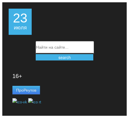
23
июля
16+
ПроРеутов