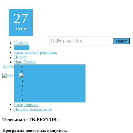
27
июля
Главная
Новости
Специальный репортаж
16+
Диалог
Наш Реутов
ПроРеутов
Создаем
Вдохновляем
Живем
Спецпроекты
Детское телевидение
Телеканал «ТВ-РЕУТОВ»
Программа новостных выпусков: