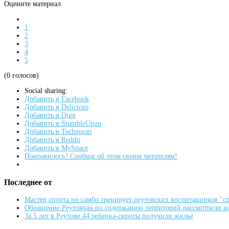
Оцените материал
1
2
3
4
5
(0 голосов)
Social sharing:
Добавить в Facebook
Добавить в Delicious
Добавить в Digg
Добавить в StumbleUpon
Добавить в Technorati
Добавить в Reddit
Добавить в MySpace
Понравилось? Сообщи об этом своим читателям!
Последнее от
Мастер спорта по самбо тренирует реутовских воспитанников "
Обращение Реутовчан по содержанию территорий рассмотрели н
За 5 лет в Реутове 44 ребенка-сироты получили жилье