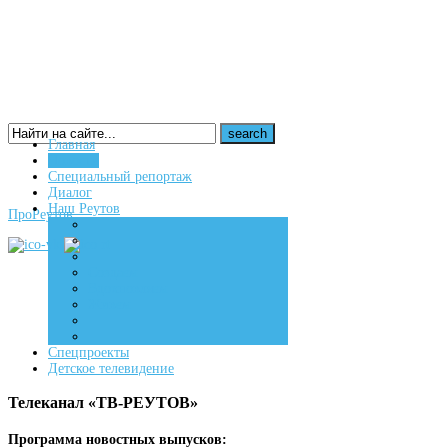
Главная
Новости
16+
Специальный репортаж
Диалог
Наш Реутов
ПроРеутов
Создаем
Вдохновляем
Живем
Спецпроекты
Детское телевидение
Телеканал «ТВ-РЕУТОВ»
Программа новостных выпусков: