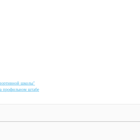
спортивной школы"
на профильном штабе