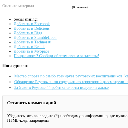
Оцените материал
(0 голосов)
Social sharing:
Добавить в Facebook
Добавить в Delicious
Добавить в Digg
Добавить в StumbleUpon
Добавить в Technorati
Добавить в Reddit
Добавить в MySpace
Понравилось? Сообщи об этом своим читателям!
Последнее от
Мастер спорта по самбо тренирует реутовских воспитанников "
Обращение Реутовчан по содержанию территорий рассмотрели 
За 5 лет в Реутове 44 ребенка-сироты получили жилье
Оставить комментарий
Убедитесь, что вы вводите (*) необходимую информацию, где нужно
HTML-коды запрещены