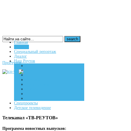
Главная
Новости
16+
Специальный репортаж
Диалог
Наш Реутов
ПроРеутов
Создаем
Вдохновляем
Живем
Спецпроекты
Детское телевидение
Телеканал «ТВ-РЕУТОВ»
Программа новостных выпусков: