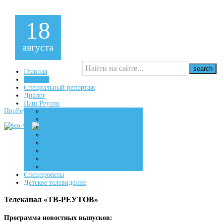
18
августа
Главная
Новости
Специальный репортаж
16+
Диалог
Наш Реутов
ПроРеутов
Создаем
Вдохновляем
Живем
Спецпроекты
Детское телевидение
Телеканал «ТВ-РЕУТОВ»
Программа новостных выпусков: