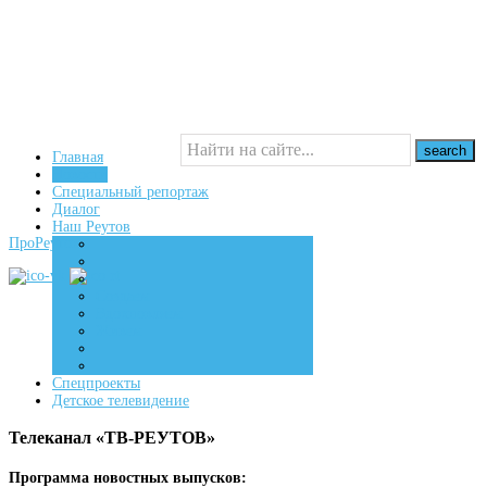
Главная
Новости
Специальный репортаж
16+
Диалог
Наш Реутов
ПроРеутов
Создаем
Вдохновляем
Живем
Спецпроекты
Детское телевидение
Телеканал «ТВ-РЕУТОВ»
Программа новостных выпусков: