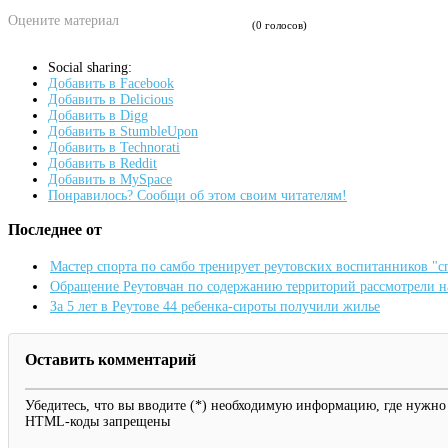
Оцените материал
(0 голосов)
Social sharing:
Добавить в Facebook
Добавить в Delicious
Добавить в Digg
Добавить в StumbleUpon
Добавить в Technorati
Добавить в Reddit
Добавить в MySpace
Понравилось? Сообщи об этом своим читателям!
Последнее от
Мастер спорта по самбо тренирует реутовских воспитанников "
Обращение Реутовчан по содержанию территорий рассмотрели 
За 5 лет в Реутове 44 ребенка-сироты получили жилье
Оставить комментарий
Убедитесь, что вы вводите (*) необходимую информацию, где нужно
HTML-коды запрещены