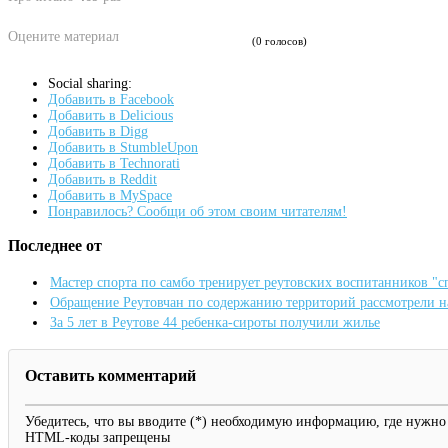
Оцените материал
(0 голосов)
Social sharing:
Добавить в Facebook
Добавить в Delicious
Добавить в Digg
Добавить в StumbleUpon
Добавить в Technorati
Добавить в Reddit
Добавить в MySpace
Понравилось? Сообщи об этом своим читателям!
Последнее от
Мастер спорта по самбо тренирует реутовских воспитанников "
Обращение Реутовчан по содержанию территорий рассмотрели 
За 5 лет в Реутове 44 ребенка-сироты получили жилье
Оставить комментарий
Убедитесь, что вы вводите (*) необходимую информацию, где нужно
HTML-коды запрещены