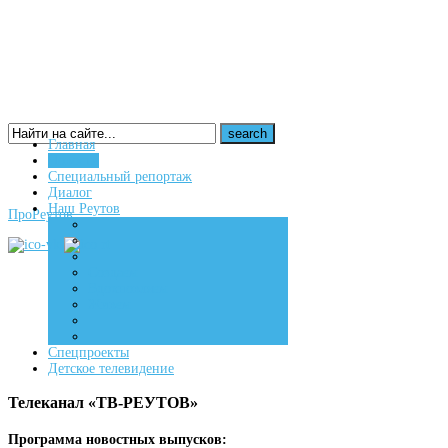
Главная
Новости
16+
Специальный репортаж
Диалог
Наш Реутов
ПроРеутов
Создаем
Вдохновляем
Живем
Спецпроекты
Детское телевидение
Телеканал «ТВ-РЕУТОВ»
Программа новостных выпусков: