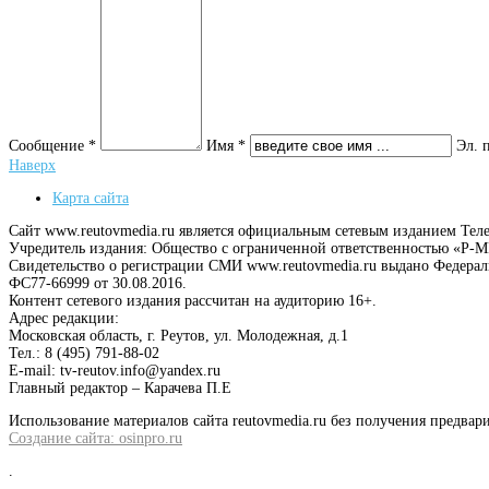
Сообщение *
Имя *
Эл. 
Наверх
Карта сайта
Сайт www.reutovmedia.ru является официальным сетевым изданием Тел
Учредитель издания: Общество с ограниченной ответственностью «Р
Свидетельство о регистрации СМИ www.reutovmedia.ru выдано Федера
ФС77-66999 от 30.08.2016.
Контент сетевого издания рассчитан на аудиторию 16+.
Адрес редакции:
Московская область, г. Реутов, ул. Молодежная, д.1
Тел.: 8 (495) 791-88-02
E-mail: tv-reutov.info@yandex.ru
Главный редактор – Карачева П.Е
Использование материалов сайта reutovmedia.ru без получения предв
Создание сайта: osinpro.ru
.