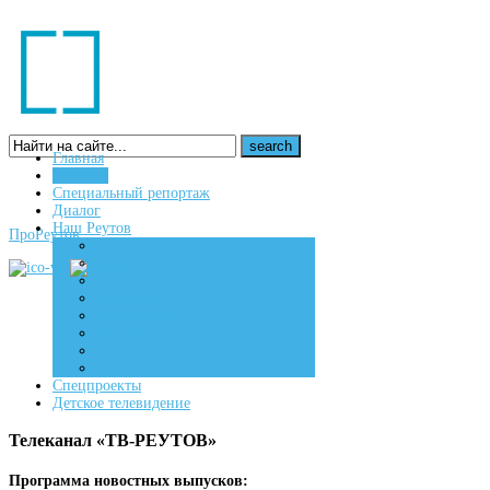
Главная
Новости
16+
Специальный репортаж
Диалог
Наш Реутов
ПроРеутов
Создаем
Вдохновляем
Живем
Спецпроекты
Детское телевидение
Телеканал «ТВ-РЕУТОВ»
Программа новостных выпусков: