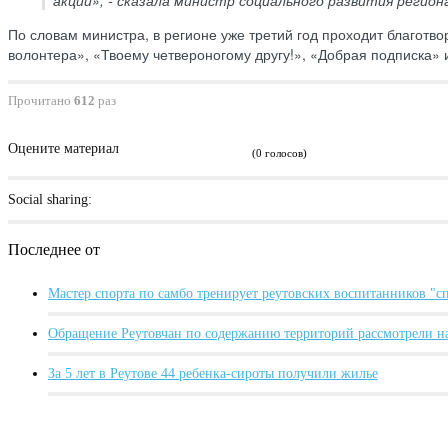
По словам министра, в регионе уже третий год проходит благотв
волонтера», «Твоему четвероногому другу!», «Добрая подписка» и
Прочитано
612
раз
Оцените материал
(0 голосов)
Social sharing:
Последнее от
Мастер спорта по самбо тренирует реутовских воспитанников "
Обращение Реутовчан по содержанию территорий рассмотрели н
За 5 лет в Реутове 44 ребенка-сироты получили жилье