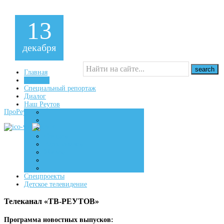
13
декабря
Главная
Новости
Специальный репортаж
16+
Диалог
Наш Реутов
ПроРеутов
Создаем
Вдохновляем
Живем
Спецпроекты
Детское телевидение
Телеканал «ТВ-РЕУТОВ»
Программа новостных выпусков: