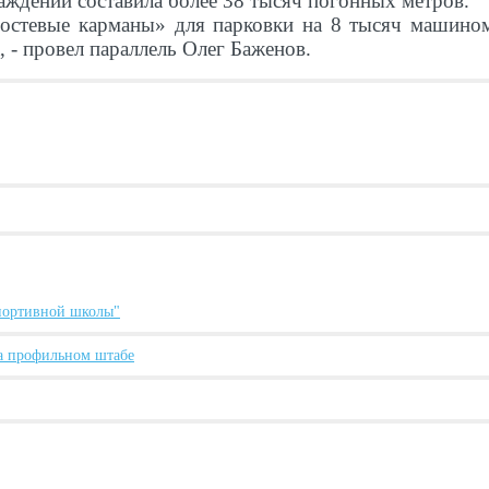
аждений составила более 38 тысяч погонных метров.
стевые карманы» для парковки на 8 тысяч машиноме
, - провел параллель Олег Баженов.
спортивной школы"
а профильном штабе