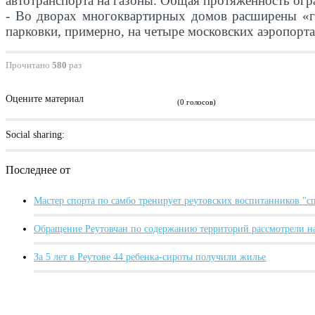
автотранспорта на газоны. Общая протяженность огр
- Во дворах многоквартирных домов расширены «го
парковки, примерно, на четыре московских аэропорта
Прочитано
580
раз
Оцените материал
(0 голосов)
Social sharing:
Последнее от
Мастер спорта по самбо тренирует реутовских воспитанников "
Обращение Реутовчан по содержанию территорий рассмотрели н
За 5 лет в Реутове 44 ребенка-сироты получили жилье