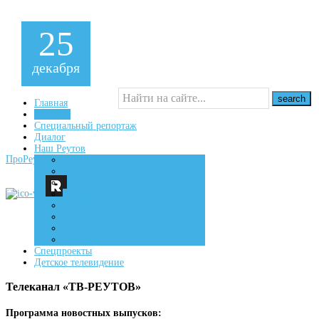
25
декабря
Главная
Новости
Специальный репортаж
16+
Диалог
Наш Реутов
ПроРеутов
Создаем
Вдохновляем
Живем
Спецпроекты
Детское телевидение
Телеканал «ТВ-РЕУТОВ»
Программа новостных выпусков: