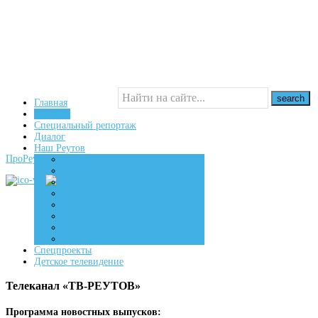
Главная
Новости
Специальный репортаж
16+
Диалог
Наш Реутов
ПроРеутов
Создаем
Вдохновляем
Живем
Спецпроекты
Детское телевидение
Телеканал «ТВ-РЕУТОВ»
Программа новостных выпусков: