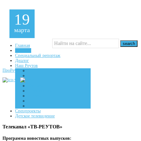
19
марта
Главная
Новости
Специальный репортаж
16+
Диалог
Наш Реутов
ПроРеутов
Создаем
Вдохновляем
Живем
Спецпроекты
Детское телевидение
Телеканал «ТВ-РЕУТОВ»
Программа новостных выпусков: