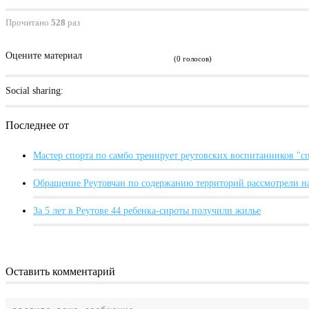
Прочитано
528
раз
Оцените материал
(0 голосов)
Social sharing:
Последнее от
Мастер спорта по самбо тренирует реутовских воспитанников "
Обращение Реутовчан по содержанию территорий рассмотрели н
За 5 лет в Реутове 44 ребенка-сироты получили жилье
Оставить комментарий