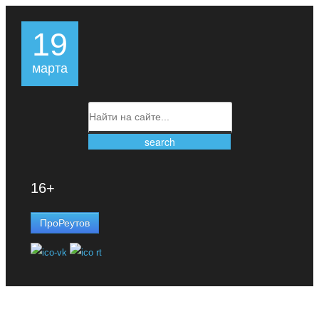
19
марта
16+
ПроРеутов