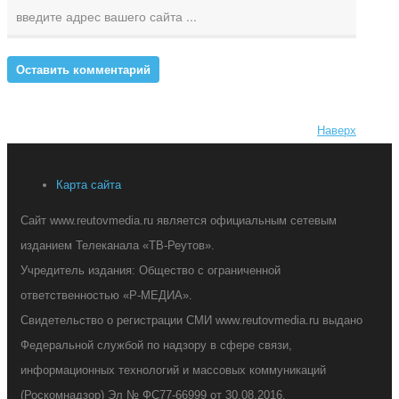
Наверх
Карта сайта
Сайт www.reutovmedia.ru является официальным сетевым
изданием Телеканала «ТВ-Реутов».
Учредитель издания: Общество с ограниченной
ответственностью «Р-МЕДИА».
Свидетельство о регистрации СМИ www.reutovmedia.ru выдано
Федеральной службой по надзору в сфере связи,
информационных технологий и массовых коммуникаций
(Роскомнадзор) Эл № ФС77-66999 от 30.08.2016.