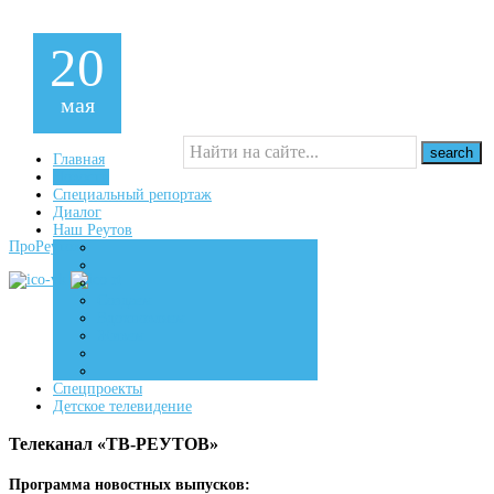
20
мая
Главная
Новости
Специальный репортаж
16+
Диалог
Наш Реутов
ПроРеутов
Создаем
Вдохновляем
Живем
Спецпроекты
Детское телевидение
Телеканал «ТВ-РЕУТОВ»
Программа новостных выпусков: