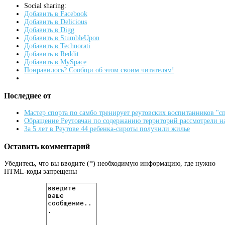
Social sharing:
Добавить в Facebook
Добавить в Delicious
Добавить в Digg
Добавить в StumbleUpon
Добавить в Technorati
Добавить в Reddit
Добавить в MySpace
Понравилось? Сообщи об этом своим читателям!
Последнее от
Мастер спорта по самбо тренирует реутовских воспитанников "
Обращение Реутовчан по содержанию территорий рассмотрели н
За 5 лет в Реутове 44 ребенка-сироты получили жилье
Оставить комментарий
Убедитесь, что вы вводите (*) необходимую информацию, где нужно
HTML-коды запрещены