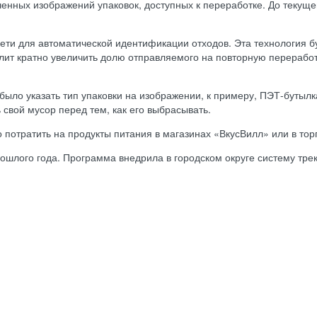
енных изображений упаковок, доступных к переработке. До текущ
ти для автоматической идентификации отходов. Эта технология бу
олит кратно увеличить долю отправляемого на повторную перерабо
ыло указать тип упаковки на изображении, к примеру, ПЭТ-бутылк
свой мусор перед тем, как его выбрасывать.
потратить на продукты питания в магазинах «ВкусВилл» или в тор
рошлого года. Программа внедрила в городском округе систему тре