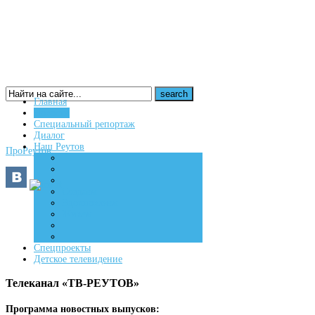
Главная
Новости
16+
Специальный репортаж
Диалог
Наш Реутов
ПроРеутов
Создаем
Вдохновляем
Живем
Спецпроекты
Детское телевидение
Телеканал «ТВ-РЕУТОВ»
Программа новостных выпусков: