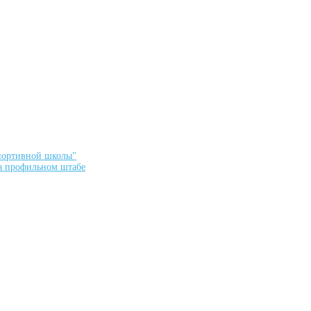
спортивной школы"
а профильном штабе