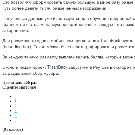
Это позволило сформировать самую большую в мире базу размеч
чуть более девяти тысяч размеченных изображений.
Полученные данные уже используются для обучения нейронной се
фандоматах, а также на мусоросортировочных заводах, что позв
захоронения.
Для разметки отходов в мобильном приложении TrashBack нужно б
(bounding box). Также можно было сфотографировать и разметить 
За каждую точную разметку выплачивались баллы, которые можно 
Экологический проект TrashBack запустили в Реутове в октябре п
за раздельный сбор мусора.
Прочитано
566
раз
Оцените материал
1
2
3
4
5
(0 голосов)