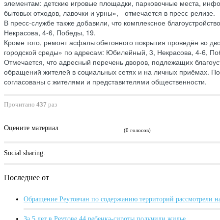
элементам: детские игровые площадки, парковочные места, инф
бытовых отходов, лавочки и урны», - отмечается в пресс-релизе.
В пресс-службе также добавили, что комплексное благоустройств
Некрасова, 4-6, Победы, 19.
Кроме того, ремонт асфальтобетонного покрытия проведён во д
городской среды» по адресам: Юбилейный, 3, Некрасова, 4-6, Поб
Отмечается, что адресный перечень дворов, подлежащих благоус
обращений жителей в социальных сетях и на личных приёмах. П
согласованы с жителями и представителями общественности.
Прочитано
437
раз
Оцените материал
(0 голосов)
Social sharing:
Последнее от
Обращение Реутовчан по содержанию территорий рассмотрели н
За 5 лет в Реутове 44 ребенка-сироты получили жилье