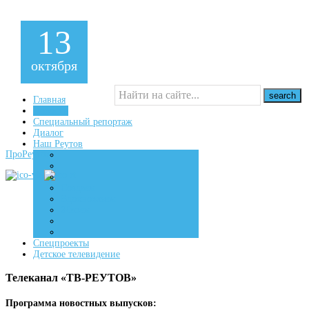
13
октября
Главная
Новости
Специальный репортаж
16+
Диалог
Наш Реутов
ПроРеутов
Создаем
Вдохновляем
Живем
Спецпроекты
Детское телевидение
Телеканал «ТВ-РЕУТОВ»
Программа новостных выпусков: