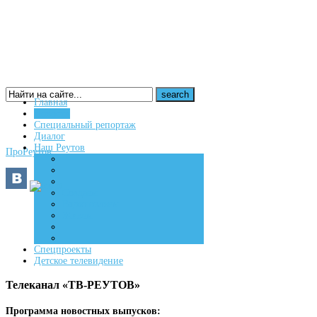
Главная
Новости
16+
Специальный репортаж
Диалог
Наш Реутов
ПроРеутов
Создаем
Вдохновляем
Живем
Спецпроекты
Детское телевидение
Телеканал «ТВ-РЕУТОВ»
Программа новостных выпусков: