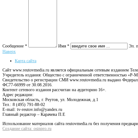
Сообщение *
Имя *
Эл. 
Наверх
Карта сайта
Сайт www.reutovmedia.ru является официальным сетевым изданием Тел
Учредитель издания: Общество с ограниченной ответственностью «Р
Свидетельство о регистрации СМИ www.reutovmedia.ru выдано Федера
ФС77-66999 от 30.08.2016.
Контент сетевого издания рассчитан на аудиторию 16+.
Адрес редакции:
Московская область, г. Реутов, ул. Молодежная, д.1
Тел.: 8 (495) 791-88-02
E-mail: tv-reutov.info@yandex.ru
Главный редактор – Карачева П.Е
Использование материалов сайта reutovmedia.ru без получения предв
Создание сайта: osinpro.ru
.