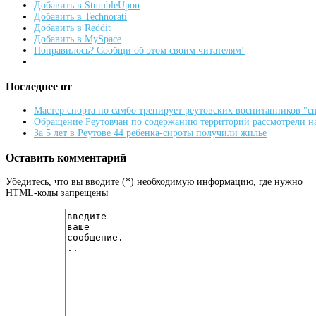
Добавить в StumbleUpon
Добавить в Technorati
Добавить в Reddit
Добавить в MySpace
Понравилось? Сообщи об этом своим читателям!
Последнее от
Мастер спорта по самбо тренирует реутовских воспитанников "
Обращение Реутовчан по содержанию территорий рассмотрели н
За 5 лет в Реутове 44 ребенка-сироты получили жилье
Оставить комментарий
Убедитесь, что вы вводите (*) необходимую информацию, где нужно
HTML-коды запрещены