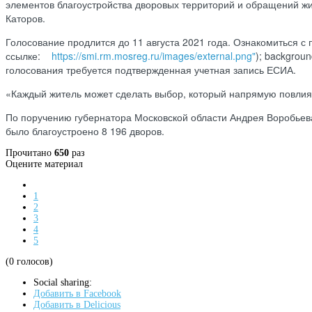
элементов благоустройства дворовых территорий и обращений жит
Каторов.
Голосование продлится до 11 августа 2021 года. Ознакомиться с
ссылке:
https://smi.rm.mosreg.ru/images/external.png"
); backgroun
голосования требуется подтвержденная учетная запись ЕСИА.
«Каждый житель может сделать выбор, который напрямую повлияе
По поручению губернатора Московской области Андрея Воробьева
было благоустроено 8 196 дворов.
Прочитано
650
раз
Оцените материал
1
2
3
4
5
(0 голосов)
Social sharing:
Добавить в Facebook
Добавить в Delicious