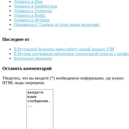
Добавить в Digg
Добавить в StumbleUpon
Добавить в Technorati
Добавить в Reddit
Добавить в MySpace
Понравилось? Сообщи об этом своим читателям!
Последнее от
В Реутовской больнице начал работу новый аппарат УЗИ
В Реутове поздравили работников строительной отрасли с проф
Безопасное движение
Оставить комментарий
Убедитесь, что вы вводите (*) необходимую информацию, где нужно
HTML-коды запрещены