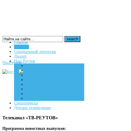
Главная
Новости
16+
Специальный репортаж
Диалог
Наш Реутов
ПроРеутов
Создаем
Вдохновляем
Живем
Спецпроекты
Детское телевидение
Телеканал «ТВ-РЕУТОВ»
Программа новостных выпусков: