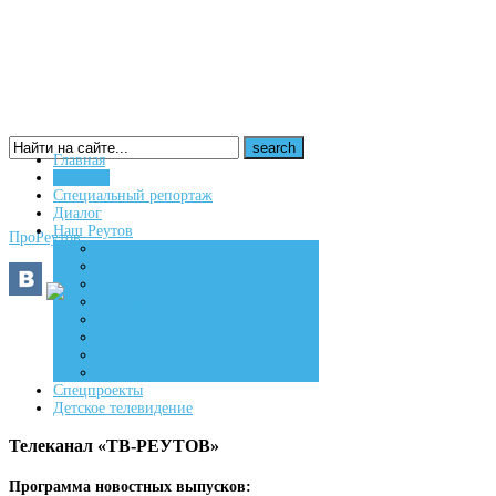
Главная
Новости
16+
Специальный репортаж
Диалог
Наш Реутов
ПроРеутов
Создаем
Вдохновляем
Живем
Спецпроекты
Детское телевидение
Телеканал «ТВ-РЕУТОВ»
Программа новостных выпусков: