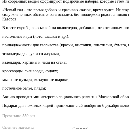
Из собранных вещей сформируют подарочные наборы, которые затем п
«Новый год - это время добрых и красивых сказок, время чудес! Не сек
силу жизненных обстоятельств остались без поддержки родственников и
Каторов.
В пресс-службе, со ссылкой на волонтеров, добавили, что отличным по
настольные игры (лото, шашки и др.);
принадлежности для творчества (краски, кисточки, пластилин, бумага,
эспандеры для рук и со жгутами;
календари, картины и часы на стены;
кроссворды, сканворды, судоку;
мыльные пузыри, воздушные шарики;
постельное белье, пледы;
Акцию проводит министерство социального развития Московской обла
Подарки для пожилых людей принимают с 26 ноября по 6 декабря включит
Прочитано
559
раз
Оцените материал
(0 голосов)