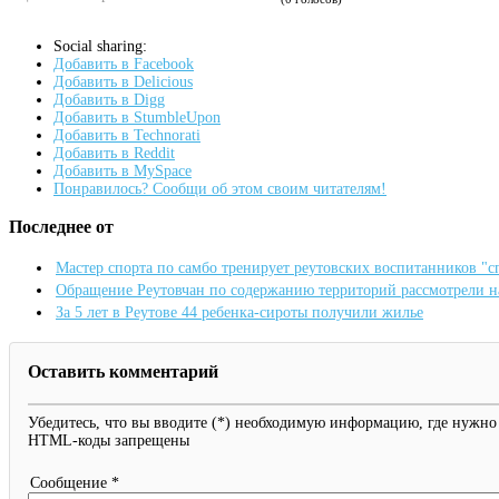
Social sharing:
Добавить в Facebook
Добавить в Delicious
Добавить в Digg
Добавить в StumbleUpon
Добавить в Technorati
Добавить в Reddit
Добавить в MySpace
Понравилось? Сообщи об этом своим читателям!
Последнее от
Мастер спорта по самбо тренирует реутовских воспитанников "
Обращение Реутовчан по содержанию территорий рассмотрели 
За 5 лет в Реутове 44 ребенка-сироты получили жилье
Оставить комментарий
Убедитесь, что вы вводите (*) необходимую информацию, где нужно
HTML-коды запрещены
Сообщение *