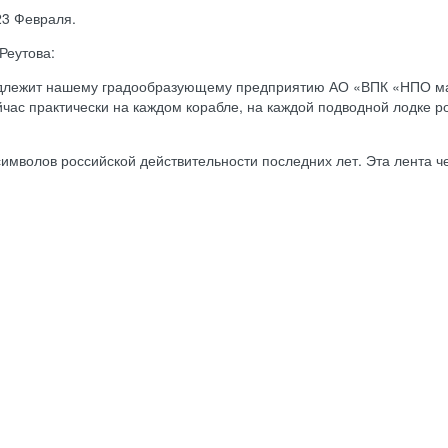
23 Февраля.
Реутова:
адлежит нашему градообразующему предприятию АО «ВПК «НПО маш
час практически на каждом корабле, на каждой подводной лодке р
имволов российской действительности последних лет. Эта лента че