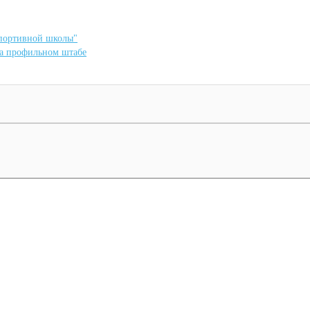
спортивной школы"
на профильном штабе