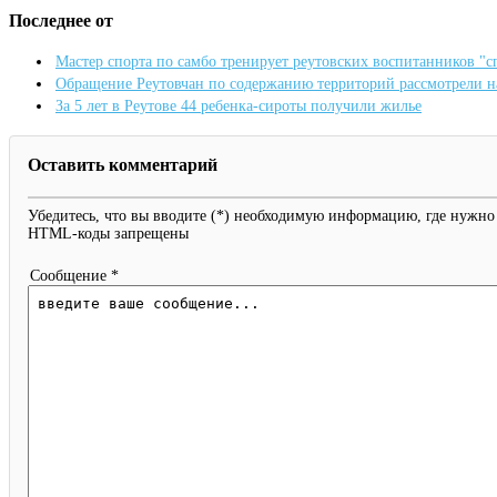
Последнее от
Мастер спорта по самбо тренирует реутовских воспитанников "
Обращение Реутовчан по содержанию территорий рассмотрели 
За 5 лет в Реутове 44 ребенка-сироты получили жилье
Оставить комментарий
Убедитесь, что вы вводите (*) необходимую информацию, где нужно
HTML-коды запрещены
Сообщение *