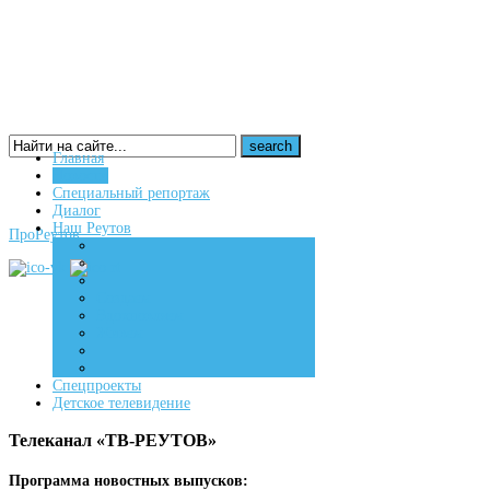
Главная
Новости
16+
Специальный репортаж
Диалог
Наш Реутов
ПроРеутов
Создаем
Вдохновляем
Живем
Спецпроекты
Детское телевидение
Телеканал «ТВ-РЕУТОВ»
Программа новостных выпусков: