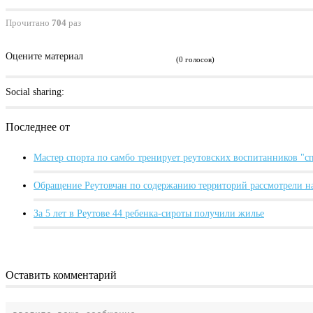
Прочитано
704
раз
Оцените материал
(0 голосов)
Social sharing:
Последнее от
Мастер спорта по самбо тренирует реутовских воспитанников "
Обращение Реутовчан по содержанию территорий рассмотрели н
За 5 лет в Реутове 44 ребенка-сироты получили жилье
Оставить комментарий