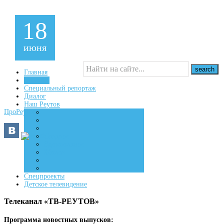
18
июня
Главная
Новости
Специальный репортаж
16+
Диалог
Наш Реутов
ПроРеутов
Создаем
Вдохновляем
Живем
Спецпроекты
Детское телевидение
Телеканал «ТВ-РЕУТОВ»
Программа новостных выпусков: