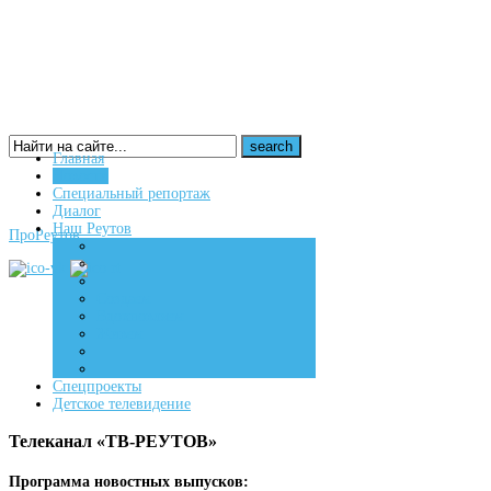
Главная
Новости
16+
Специальный репортаж
Диалог
Наш Реутов
ПроРеутов
Создаем
Вдохновляем
Живем
Спецпроекты
Детское телевидение
Телеканал «ТВ-РЕУТОВ»
Программа новостных выпусков: