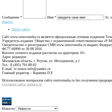
Сообщение *
Имя *
Эл. 
Наверх
Карта сайта
Сайт www.reutovmedia.ru является официальным сетевым изданием Тел
Учредитель издания: Общество с ограниченной ответственностью «Р
Свидетельство о регистрации СМИ www.reutovmedia.ru выдано Федера
ФС77-66999 от 30.08.2016.
Контент сетевого издания рассчитан на аудиторию 16+.
Адрес редакции:
Московская область, г. Реутов, ул. Молодежная, д.1
Тел.: 8 (495) 791-88-02
E-mail: tv-reutov.info@yandex.ru
Главный редактор – Карачева П.Е
Использование материалов сайта reutovmedia.ru без получения предв
Создание сайта: osinpro.ru
.
Новости