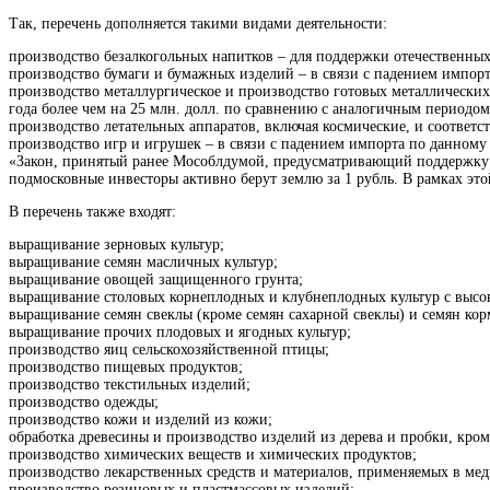
Так, перечень дополняется такими видами деятельности:
производство безалкогольных напитков – для поддержки отечественных 
производство бумаги и бумажных изделий – в связи с падением импорта
производство металлургическое и производство готовых металлических
года более чем на 25 млн. долл. по сравнению с аналогичным периодом
производство летательных аппаратов, включая космические, и соответ
производство игр и игрушек – в связи с падением импорта по данному 
«Закон, принятый ранее Мособлдумой, предусматривающий поддержку 
подмосковные инвесторы активно берут землю за 1 рубль. В рамках эт
В перечень также входят:
выращивание зерновых культур;
выращивание семян масличных культур;
выращивание овощей защищенного грунта;
выращивание столовых корнеплодных и клубнеплодных культур с высо
выращивание семян свеклы (кроме семян сахарной свеклы) и семян кор
выращивание прочих плодовых и ягодных культур;
производство яиц сельскохозяйственной птицы;
производство пищевых продуктов;
производство текстильных изделий;
производство одежды;
производство кожи и изделий из кожи;
обработка древесины и производство изделий из дерева и пробки, кром
производство химических веществ и химических продуктов;
производство лекарственных средств и материалов, применяемых в ме
производство резиновых и пластмассовых изделий;