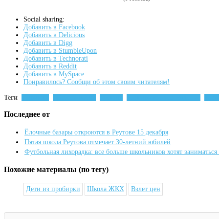
Social sharing:
Добавить в Facebook
Добавить в Delicious
Добавить в Digg
Добавить в StumbleUpon
Добавить в Technorati
Добавить в Reddit
Добавить в MySpace
Понравилось? Сообщи об этом своим читателям!
Теги
новости
Сергей Юров
реутов
реутовское телевидение
дет
Последнее от
Ёлочные базары откроются в Реутове 15 декабря
Пятая школа Реутова отмечает 30-летний юбилей
Футбольная лихорадка: все больше школьников хотят заниматься
Похожие материалы (по тегу)
Дети из пробирки
Школа ЖКХ
Взлет цен