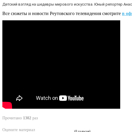
Детский взгляд на шедевры мирового искусства. Юный репортер Ана
Все сюжеты и новости Реутовского телевидения смотрите
в оф
Прочитано
1302
раз
Оцените материал
(0 голосов)