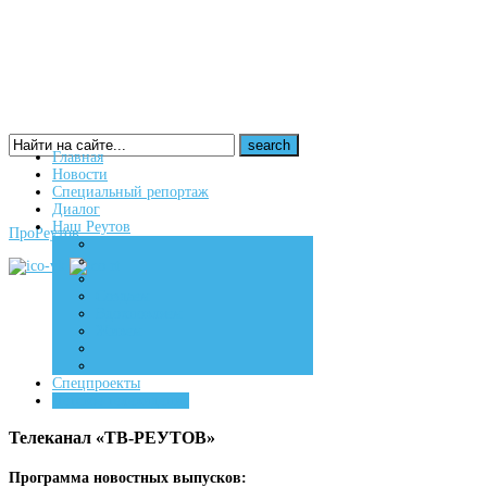
Главная
Новости
16+
Специальный репортаж
Диалог
Наш Реутов
ПроРеутов
Создаем
Вдохновляем
Живем
Спецпроекты
Детское телевидение
Телеканал «ТВ-РЕУТОВ»
Программа новостных выпусков: