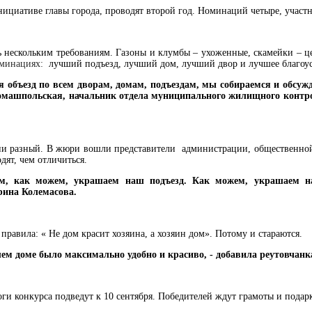
циативе главы города, проводят второй год. Номинаций четыре, участни
ь нескольким требованиям. Газоны и клумбы – ухоженные, скамейки – ц
оминациях:
лучший подъезд, лучший дом, лучший двор и лучшее благоу
я объезд по всем дворам, домам, подъездам, мы собираемся и обсужд
а Томашпольская, начальник отдела муниципального жилищного контр
сии разный. В жюри вошли представители администрации, общественно
ят, чем отличиться.
ем, как можем, украшаем наш подъезд. Как можем, украшаем н
Ирина Колемасова.
правила: « Не дом красит хозяина, а хозяин дом». Потому и стараются.
шем доме было максимально удобно и красиво, - добавила реутовчан
оги конкурса подведут к 10 сентября. Победителей ждут грамоты и подарки