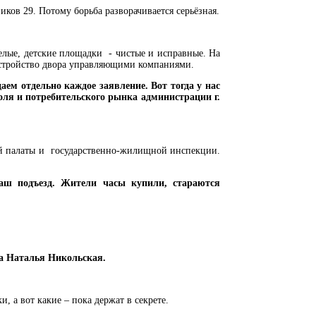
ков 29. Потому борьба разворачивается серьёзная.
елые, детские площадки - чистые и исправные. На
стройство двора управляющими компаниями.
аем отдельно каждое заявление. Вот тогда у нас
оля и потребительского рынка администрации г.
й палаты и государственно-жилищной инспекции.
аш подъезд. Жители часы купили, стараются
ка Наталья Никольская.
, а вот какие – пока держат в секрете.