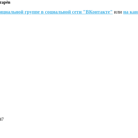
отарёв
ициальной группе в социальной сети "ВКонтакте"
или
на кан
47