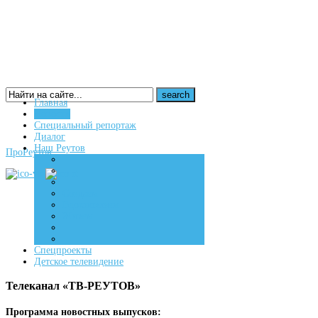
Главная
Новости
16+
Специальный репортаж
Диалог
Наш Реутов
ПроРеутов
Создаем
Вдохновляем
Живем
Спецпроекты
Детское телевидение
Телеканал «ТВ-РЕУТОВ»
Программа новостных выпусков: