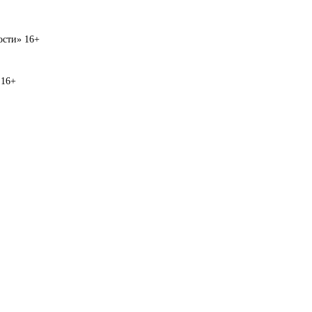
вости» 16+
 16+