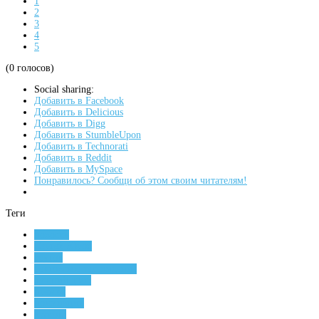
1
2
3
4
5
(0 голосов)
Social sharing:
Добавить в Facebook
Добавить в Delicious
Добавить в Digg
Добавить в StumbleUpon
Добавить в Technorati
Добавить в Reddit
Добавить в MySpace
Понравилось? Сообщи об этом своим читателям!
Теги
новости
Сергей Юров
реутов
реутовское телевидение
лучший двор
премия
номинации
красота