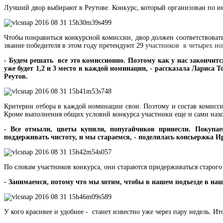
Лучший двор выбирают в Реутове. Конкурс, который организован по ини
Чтобы понравиться конкурсной комиссии, двор должен соответствоват
звание победителя в этом году претендуют 29
участников в четырех н
- Будем решать все это комиссионно. Поэтому как у нас закончитс
уже будет 1,2 и 3 место в каждой номинации, - рассказала Ларис
Реутов.
Критерии отбора в каждой номинации свои. Поэтому и состав комис
Кроме выполнения общих условий конкурса участники еще и сами наход
- Все отмыли, цветы купили, попугайчиков принесли. Покупа
поддерживать чистоту, и мы стараемся, - поделилась консьержка 
По словам участников конкурса, они стараются придерживаться старого 
- Занимаемся, потому что мы хотим, чтобы в нашем подъезде в на
У кого красивее и удобнее - станет известно уже через пару недель. Ит