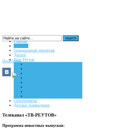
Главная
Новости
16+
Специальный репортаж
Диалог
Наш Реутов
ПроРеутов
Создаем
Вдохновляем
Живем
Спецпроекты
Детское телевидение
Телеканал «ТВ-РЕУТОВ»
Программа новостных выпусков: