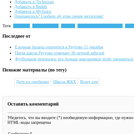
Добавить в Technorati
Добавить в Reddit
Добавить в MySpace
Понравилось? Сообщи об этом своим читателям!
Теги
новости
Сергей Юров
реутов
реутовское телевидение
Ме
Последнее от
Ёлочные базары откроются в Реутове 15 декабря
Пятая школа Реутова отмечает 30-летний юбилей
Футбольная лихорадка: все больше школьников хотят заниматься
Похожие материалы (по тегу)
Дети из пробирки
Школа ЖКХ
Взлет цен
Оставить комментарий
Убедитесь, что вы вводите (*) необходимую информацию, где нужно
HTML-коды запрещены
Сообщение *