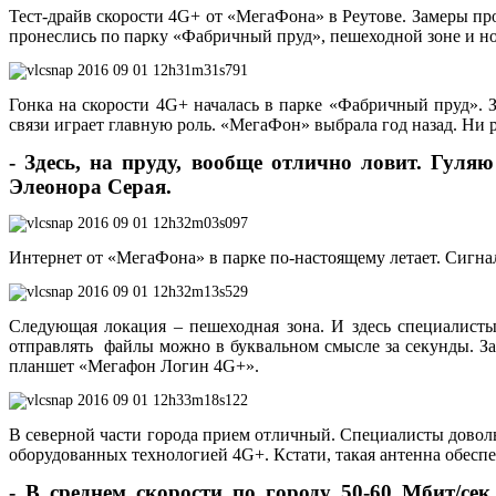
Тест-драйв скорости 4
G
+ от «МегаФона» в Реутове. Замеры пр
пронеслись по парку «Фабричный пруд», пешеходной зоне и н
Гонка на скорости 4
G
+ началась в парке «Фабричный пруд». З
связи играет главную роль. «МегаФон» выбрала год назад. Ни р
- Здесь, на пруду, вообще отлично ловит. Гуляю
Элеонора Серая.
Интернет от «МегаФона» в парке по-настоящему летает. Сигна
Следующая локация – пешеходная зона. И здесь специалист
отправлять файлы можно в буквальном смысле за секунды. За
планшет «Мегафон Логин 4
G
+».
В северной части города прием отличный. Специалисты довольн
оборудованных технологией 4
G
+. Кстати, такая антенна обес
- В среднем скорости по городу 50-60 Мбит/се