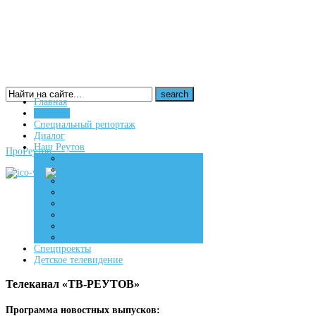
Главная
Новости
16+
Специальный репортаж
Диалог
Наш Реутов
ПроРеутов
Создаем
Вдохновляем
Живем
Спецпроекты
Детское телевидение
Телеканал «ТВ-РЕУТОВ»
Программа новостных выпусков: