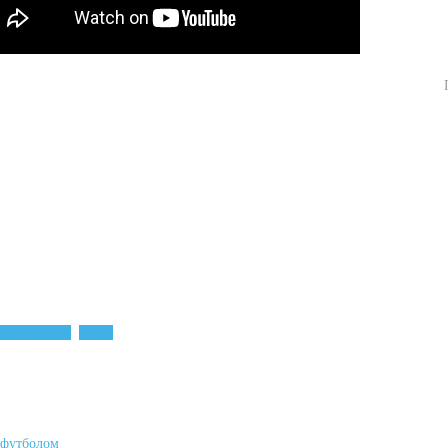
ксей Папин
бокс
 футболом