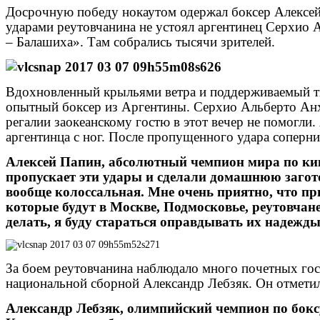
Досрочную победу нокаутом одержал боксер Алексей
ударами реутовчанина не устоял аргентинец Серхио 
– Балашиха». Там собрались тысячи зрителей.
Вдохновленный крыльями ветра и поддерживаемый ты
опытный боксер из Аргентины. Серхио Альберто Анхе
регалии заокеанскому гостю в этот вечер не помогли.
аргентинца с ног.
После пропущенного удара соперник
Алексей Папин, абсолютный чемпион мира по кик
пропускает эти удары и сделали домашнюю загото
вообще колоссальная. Мне очень приятно, что при
которые будут в Москве, Подмосковье, реутовчане 
делать, я буду стараться оправдывать их надежды
За боем реутовчанина наблюдало много почетных гос
национальной сборной Александр Лебзяк. Он отметил
Александр Лебзяк, олимпийский чемпион по бокс