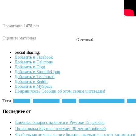
Прочитано
1478
раз
Оцените материал
(0 голосов)
Social sharing:
Добавить в Facebook
Добавить в Delicious
Добавить в Digg
Добавить в StumbleUpon
Добавить в Technorati
Добавить в Reddit
Добавить в MySpace
Понравилось? Сообщи об этом своим читателям!
Теги
новости
Сергей Юров
реутов
реутовское телевидение
Але
Последнее от
Ёлочные базары откроются в Реутове 15 декабря
Пятая школа Реутова отмечает 30-летний юбилей
Футбольная лихорадка: все больше школьников хотят заниматься