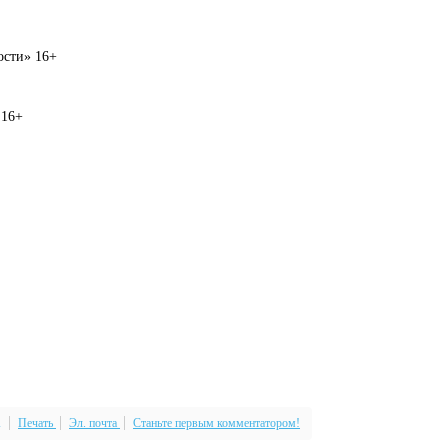
вости» 16+
 16+
Печать
Эл. почта
Станьте первым комментатором!