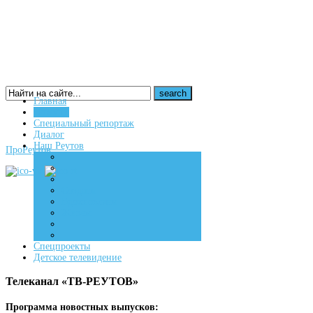
Главная
Новости
16+
Специальный репортаж
Диалог
Наш Реутов
ПроРеутов
Создаем
Вдохновляем
Живем
Спецпроекты
Детское телевидение
Телеканал «ТВ-РЕУТОВ»
Программа новостных выпусков: