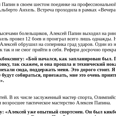
 Папин в своем шестом поединке на профессиональной
Альберто Анхель. Встреча проходила в рамках «Вечера
сячами болельщиков, Алексей Папин выходил на ринг
ль провел 12 боев и проиграл всего лишь однажды. Но
 Алексей обрушил на соперника град ударов. Один из н
 так и не смог прийти в себя. Рефери досрочно прекр
боксингу: «Бой начался, как запланирован был. П
вку, так скажем, и она прошла и технический нок
ехали сюда, поддержать меня. Это дорого стоит. Я
будут собираться, приезжать, мне это очень приятно
».
тей. В их числе заслуженный мастер спорта, Олимпийс
 возросшее тактическое мастерство Алексея Папина.
у: «Алексей уже опытный спортсмен. Он был кикбо