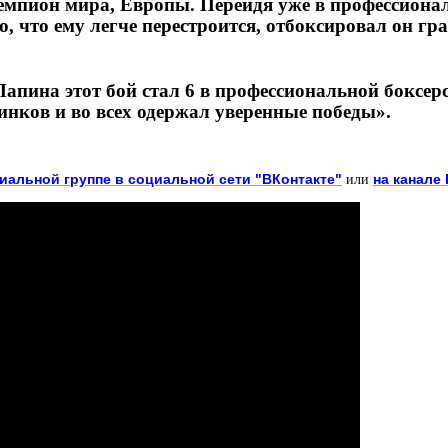
чемпион мира, Европы. Перейдя уже в профессионал
но, что ему легче перестроится, отбоксировал он гр
апина этот бой стал 6 в профессиональной боксерс
инков и во всех одержал уверенные победы».
иальной группе в социальной сети "ВКонтакте"
на канале
или