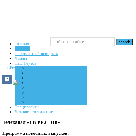
Главная
Новости
Специальный репортаж
16+
Диалог
Наш Реутов
ПроРеутов
Создаем
Вдохновляем
Живем
Спецпроекты
Детское телевидение
Телеканал «ТВ-РЕУТОВ»
Программа новостных выпусков: