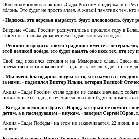
Общеподмосковную акцию «Сады России» поддержали в Реутов
яблонь. Это будет не просто аллея. А живой памятник тем, кто
- Надеюсь, эти деревья вырастут, будут плодоносить, будут
Впервые «Сады России» распустились в прошлом году в Балаш
станут настоящим украшением Подмосковных городов.
- Решили возродить такую традицию вместе с ветеранами
этой великой победе, это будет память обо всех тех, кто э
Свой сад появился сегодня и на Мемориале славы. Здесь выс
преемственности поколений – одна из ключевых для этого мер
- Мы очень благодарны людям за то, что память о тех дня
за нами, - поделился Виктор Ильин, ветеран Великой Отече
Акция «Сады России» стала одним из самых значимых событий
посаженные сегодня, в течение многих лет будут напоминать о
- Всегда вспоминаю фразу: «Народ, который не помнит свое
детям, а в последующем – внукам, - заверил Сергей Юров, г
Акция «Сады Победы» на этом не заканчивается. 22 июня, в д
сирени.
Ксения Казакова, Ирина Травина, Артем Удников, Алексан