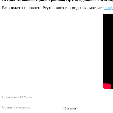
Все сюжеты и новости Реутовского телевидения смотрите
в оф
Прочитано
1325
раз
Оцените материал
(0 голосов)