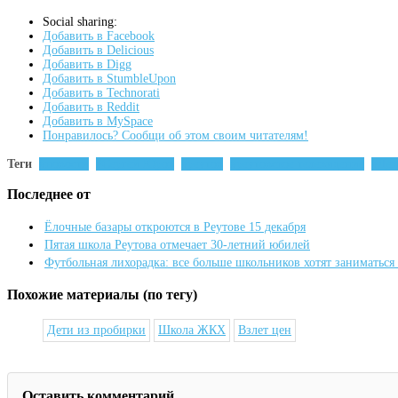
Social sharing:
Добавить в Facebook
Добавить в Delicious
Добавить в Digg
Добавить в StumbleUpon
Добавить в Technorati
Добавить в Reddit
Добавить в MySpace
Понравилось? Сообщи об этом своим читателям!
Теги
новости
Сергей Юров
реутов
реутовское телевидение
Ден
Последнее от
Ёлочные базары откроются в Реутове 15 декабря
Пятая школа Реутова отмечает 30-летний юбилей
Футбольная лихорадка: все больше школьников хотят заниматься
Похожие материалы (по тегу)
Дети из пробирки
Школа ЖКХ
Взлет цен
Оставить комментарий