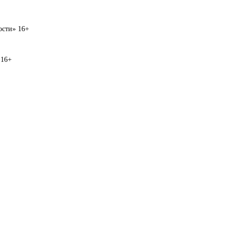
вости» 16+
 16+