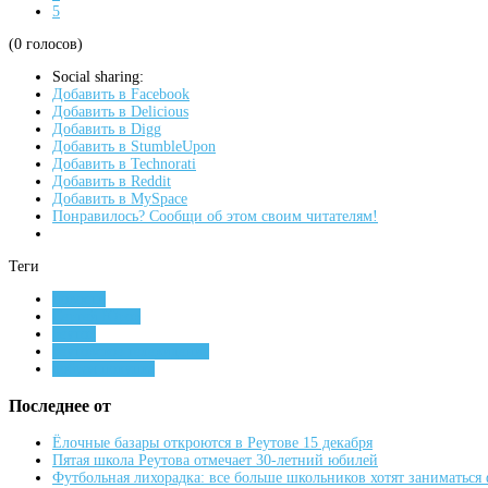
5
(0 голосов)
Social sharing:
Добавить в Facebook
Добавить в Delicious
Добавить в Digg
Добавить в StumbleUpon
Добавить в Technorati
Добавить в Reddit
Добавить в MySpace
Понравилось? Сообщи об этом своим читателям!
Теги
новости
Сергей Юров
реутов
реутовское телевидение
добрая покупка
Последнее от
Ёлочные базары откроются в Реутове 15 декабря
Пятая школа Реутова отмечает 30-летний юбилей
Футбольная лихорадка: все больше школьников хотят заниматься