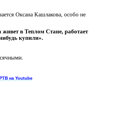
нается Оксана Кашлакова, особо не
 живет в Теплом Стане, работает
-нибудь купили».
есячными.
 РТВ на Youtube