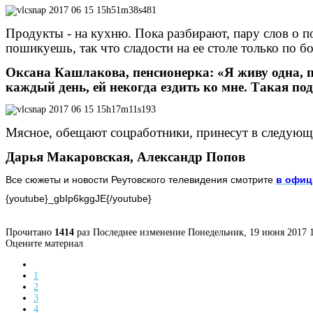
Продукты - на кухню. Пока разбирают, пару слов о п
пошикуешь, так что сладости на ее столе только по 
Оксана Кашлакова, пенсионерка: «Я живу одна, п
каждый день, ей некогда ездить ко мне. Такая по
Мясное, обещают соцработники, принесут в следующи
Дарья Макаровская, Александр Попов
Все сюжеты и новости Реутовского телевидения смотрите
в офиц
{youtube}
_gbIp6kggJE
{/youtube}
Прочитано
1414
раз
Последнее изменение Понедельник, 19 июня 2017 1
Оцените материал
1
2
3
4