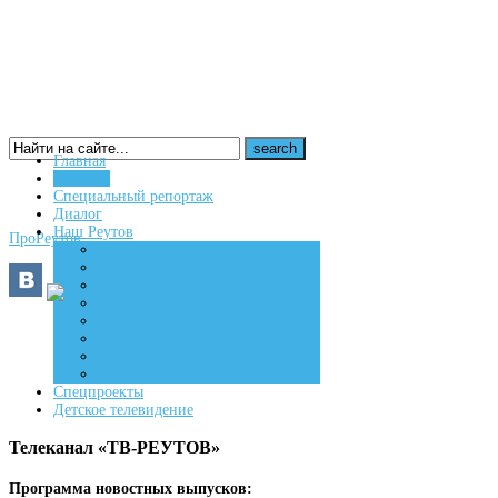
Главная
Новости
16+
Специальный репортаж
Диалог
Наш Реутов
ПроРеутов
Создаем
Вдохновляем
Живем
Спецпроекты
Детское телевидение
Телеканал «ТВ-РЕУТОВ»
Программа новостных выпусков: