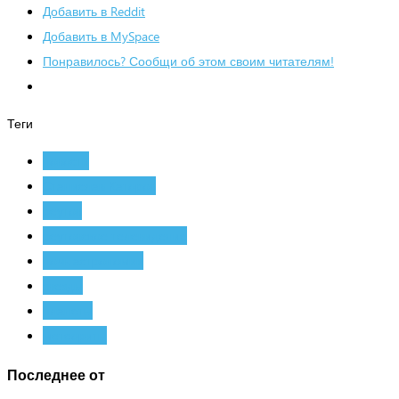
Добавить в Reddit
Добавить в MySpace
Понравилось? Сообщи об этом своим читателям!
Теги
новости
Станислав Каторов
реутов
реутовское телевидение
ночь астрономии
звезды
планеты
метеориты
Последнее от